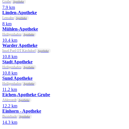
Grube
Apotheke
7.9 km
Linden-Apotheke
Lensahn
Apotheke
8 km
Mühlen-Apotheke
Heiligenhafen
Apotheke
10.4 km
Warder Apotheke
Insel Poel OT Kirchdorf
Apotheke
10.8 km
Stadt Apotheke
Heiligenhafen
Apotheke
10.8 km
Sund Apotheke
Heiligenhafen
Apotheke
11.2 km
Eichen-Apotheke Grube
Ahlerstedt
Apotheke
12.2 km
Einhorn - Apotheke
Buxtehude
Apotheke
14.3 km