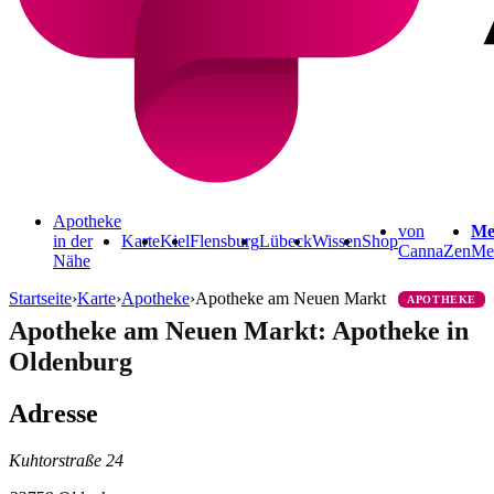
Apotheke
von
Me
in der
Karte
Kiel
Flensburg
Lübeck
Wissen
Shop
CannaZen
Me
Nähe
Startseite
›
Karte
›
Apotheke
›
Apotheke am Neuen Markt
APOTHEKE
Apotheke am Neuen Markt: Apotheke in
Oldenburg
Adresse
Kuhtorstraße 24