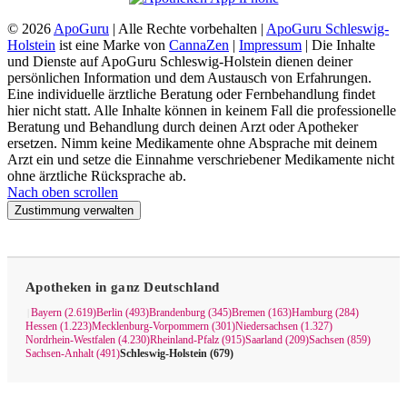
© 2026
ApoGuru
| Alle Rechte vorbehalten |
ApoGuru Schleswig-
Holstein
ist eine Marke von
CannaZen
|
Impressum
| Die Inhalte
und Dienste auf ApoGuru Schleswig-Holstein dienen deiner
persönlichen Information und dem Austausch von Erfahrungen.
Eine individuelle ärztliche Beratung oder Fernbehandlung findet
hier nicht statt. Alle Inhalte können in keinem Fall die professionelle
Beratung und Behandlung durch deinen Arzt oder Apotheker
ersetzen. Nimm keine Medikamente ohne Absprache mit deinem
Arzt ein und setze die Einnahme verschriebener Medikamente nicht
ohne ärztliche Rücksprache ab.
Nach oben scrollen
Zustimmung verwalten
Apotheken in ganz Deutschland
Bayern (2.619)
Berlin (493)
Brandenburg (345)
Bremen (163)
Hamburg (284)
|
Hessen (1.223)
Mecklenburg-Vorpommern (301)
Niedersachsen (1.327)
Nordrhein-Westfalen (4.230)
Rheinland-Pfalz (915)
Saarland (209)
Sachsen (859)
Sachsen-Anhalt (491)
Schleswig-Holstein (679)