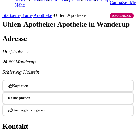
CannaZen
Me
Nähe
Startseite
›
Karte
›
Apotheke
›
Uhlen-Apotheke
APOTHEKE
Uhlen-Apotheke: Apotheke in Wanderup
Adresse
Dorfstraße 12
24963 Wanderup
Schleswig-Holstein
Kopieren
Route planen
Eintrag korrigieren
Kontakt