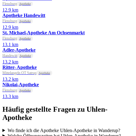
Flensburg
Apotheke
12.9 km
Apotheke Handewitt
Flensburg
Apotheke
12.9 km
St. Michael-Apotheke Am Ochsenmarkt
Flensburg
Apotheke
13.1 km
Adler-Apotheke
Handewitt
Apotheke
13.2 km
Ritter- Apotheke
Mittelangeln OT Satrup
Apotheke
13.2 km
Nikolai-Apotheke
Flensburg
Apotheke
13.3 km
Häufig gestellte Fragen zu Uhlen-
Apotheke
Wo finde ich die Apotheke Uhlen-Apotheke in Wanderup?
Welche Öffnungszeiten hat Uhlen-Apotheke in Wanderup?