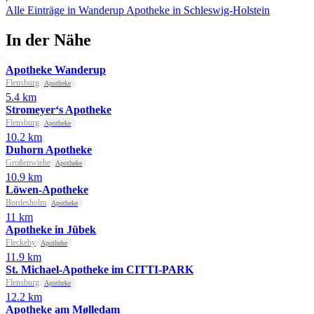
Alle Einträge in Wanderup
Apotheke in Schleswig-Holstein
In der Nähe
Apotheke Wanderup
Flensburg
Apotheke
5.4 km
Stromeyer‘s Apotheke
Flensburg
Apotheke
10.2 km
Duhorn Apotheke
Großenwiehe
Apotheke
10.9 km
Löwen-Apotheke
Bordesholm
Apotheke
11 km
Apotheke in Jübek
Fleckeby
Apotheke
11.9 km
St. Michael-Apotheke im CITTI-PARK
Flensburg
Apotheke
12.2 km
Apotheke am Mølledam