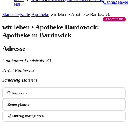
CannaZen
Me
Nähe
Startseite
›
Karte
›
Apotheke
›
wir leben • Apotheke Bardowick
APOTHEKE
wir leben • Apotheke Bardowick:
Apotheke in Bardowick
Adresse
Hamburger Landstraße 69
21357 Bardowick
Schleswig-Holstein
Kopieren
Route planen
Eintrag korrigieren