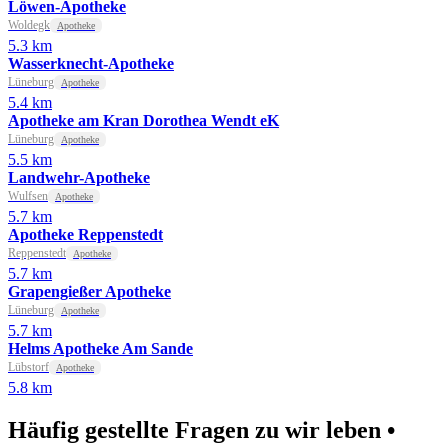
Löwen-Apotheke
Woldegk
Apotheke
5.3 km
Wasserknecht-Apotheke
Lüneburg
Apotheke
5.4 km
Apotheke am Kran Dorothea Wendt eK
Lüneburg
Apotheke
5.5 km
Landwehr-Apotheke
Wulfsen
Apotheke
5.7 km
Apotheke Reppenstedt
Reppenstedt
Apotheke
5.7 km
Grapengießer Apotheke
Lüneburg
Apotheke
5.7 km
Helms Apotheke Am Sande
Lübstorf
Apotheke
5.8 km
Häufig gestellte Fragen zu wir leben •