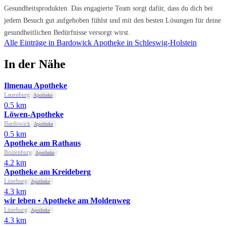
Gesundheitsprodukten. Das engagierte Team sorgt dafür, dass du dich bei
jedem Besuch gut aufgehoben fühlst und mit den besten Lösungen für deine
gesundheitlichen Bedürfnisse versorgt wirst.
Alle Einträge in Bardowick
Apotheke in Schleswig-Holstein
In der Nähe
Ilmenau Apotheke
Lauenburg
Apotheke
0.5 km
Löwen-Apotheke
Bardowick
Apotheke
0.5 km
Apotheke am Rathaus
Boizenburg
Apotheke
4.2 km
Apotheke am Kreideberg
Lüneburg
Apotheke
4.3 km
wir leben • Apotheke am Moldenweg
Lüneburg
Apotheke
4.3 km